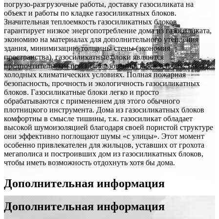
погрузо-разгрузочные работы, доставку газосиликата на
объект и работы по кладке газосиликатных блоков.
Значительная теплоемкость газосиликатных блоков
гарантирует низкое энергопотребление дома из газосиликата,
экономию на материалах для дополнительного утепления
здания, минимизацию толщины стены (экономия
пространства), газосиликатные блоки являются
предпочтительным при использовании, как в тёплых, так и в
холодных климатических условиях. Полная пожарная
безопасность, прочность и экологичность газосиликатных
блоков. Газосиликатные блоки легко и просто
обрабатываются с применением для этого обычного
плотницкого инструмента. Дома из газосиликатных блоков
комфортны в смысле тишины, т.к. газосиликат обладает
высокой шумоизоляцией благодаря своей пористой структуре
они эффективно поглощают шумы «с улицы». Этот момент
особенно привлекателен для жильцов, уставших от грохота
мегаполиса и построивших дом из газосиликатных блоков,
чтобы иметь возможность отдохнуть хотя бы дома.
Дополнительная информация
Дополнительная информация