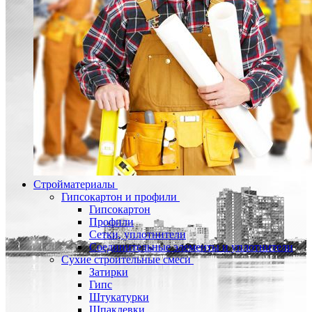
Стройматериалы
Гипсокартон и профили
Гипсокартон
Профили
Сетки, уплотнители
Соединительные элементы и уплотнители
Сухие строительные смеси
Затирки
Гипс
Штукатурки
Шпаклевки