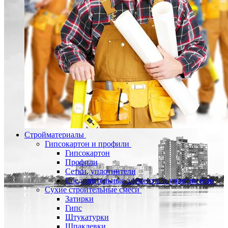
Стройматериалы
Гипсокартон и профили
Гипсокартон
Профили
Сетки, уплотнители
Соединительные элементы и уплотнители
Сухие строительные смеси
Затирки
Гипс
Штукатурки
Шпаклевки