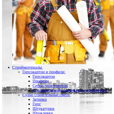
Стройматериалы
Гипсокартон и профили
Гипсокартон
Профили
Сетки, уплотнители
Соединительные элементы и уплотнители
Сухие строительные смеси
Затирки
Гипс
Штукатурки
Шпаклевки