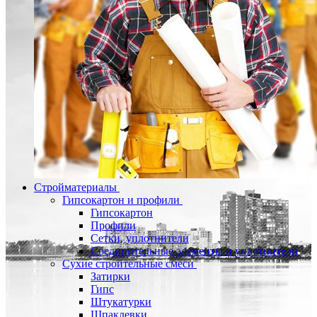
Стройматериалы
Гипсокартон и профили
Гипсокартон
Профили
Сетки, уплотнители
Соединительные элементы и уплотнители
Сухие строительные смеси
Затирки
Гипс
Штукатурки
Шпаклевки