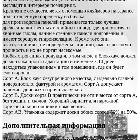
выглядит в интерьере помещения.
Крепление осуществляется с помощью кляймеров на заранее
подготовленную обрешетку из бруска.
для производства панелей применяется только лучшая
древесина лиственных и хвойных пород, где присутствуют
хвойные смолы, данные стеновые панели долговечны и
имеют хорошую гидроизоляцию. Кроме того они
влагоустойчивы, не подвержены гниению, имеют высокую
прочность и их не портят насекомые.
Любая строганная продукция, в том числе и блок-хаус должен
до монтажа пройти адаптацию и не менее 7-10 дней
находиться упакованным в том помещении, где он будет
смонтирован.
Сорт A. Блок-хаус безупречного качества, с идеально гладкой
поверхностью, фактурой и ароматом. Сорт А допускает
наличие здоровых и прочных сучков.
Сорт B. Доски сорта B практически не отличаются от сорта A,
без трещин и сколов. Хороший вариант для наружной
горизонтальной обшивки помещений.
Сорт AB. Упаковка содержит доски обоих сортов 50% на 50%.
Дополнительная информация