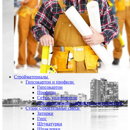
Стройматериалы
Гипсокартон и профили
Гипсокартон
Профили
Сетки, уплотнители
Соединительные элементы и уплотнители
Сухие строительные смеси
Затирки
Гипс
Штукатурки
Шпаклевки