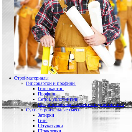
Стройматериалы
Гипсокартон и профили
Гипсокартон
Профили
Сетки, уплотнители
Соединительные элементы и уплотнители
Сухие строительные смеси
Затирки
Гипс
Штукатурки
Шпаклевки