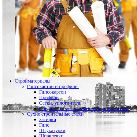
Стройматериалы
Гипсокартон и профили
Гипсокартон
Профили
Сетки, уплотнители
Соединительные элементы и уплотнители
Сухие строительные смеси
Затирки
Гипс
Штукатурки
Шпаклевки