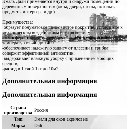
Эмаль Дали применяется внутри и снаружи помещений по
деревянным поверхностям (окна, двери, стены, потолки,
предметы интерьера и др.)
Преимущества:
-образует полуматовое шелковистое покрытие, устойчивое к
механическим воздействиям и загрязнениям
-атмосферостойкая, выдерживает сезонные колебания
температур от -40 до +40°С;
-обеспечивает надежную защиту от плесени и грибка:
содержит эффективный антисептик;
-выдерживает влажную уборку с применением моющих
средств;
-расход в 1 слой 1кг до 10м2.
Дополнительная информация
Дополнительная информация
Страна
Россия
производства
Тип
Эмали для окон акриловые
Марка
Dali