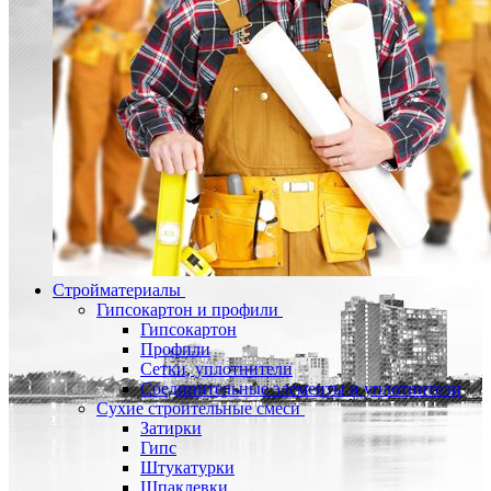
Стройматериалы
Гипсокартон и профили
Гипсокартон
Профили
Сетки, уплотнители
Соединительные элементы и уплотнители
Сухие строительные смеси
Затирки
Гипс
Штукатурки
Шпаклевки