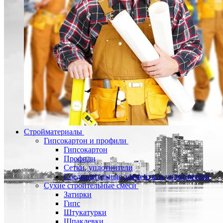
Стройматериалы
Гипсокартон и профили
Гипсокартон
Профили
Сетки, уплотнители
Соединительные элементы и уплотнители
Сухие строительные смеси
Затирки
Гипс
Штукатурки
Шпаклевки