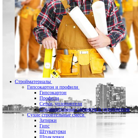
Стройматериалы
Гипсокартон и профили
Гипсокартон
Профили
Сетки, уплотнители
Соединительные элементы и уплотнители
Сухие строительные смеси
Затирки
Гипс
Штукатурки
Шпаклевки