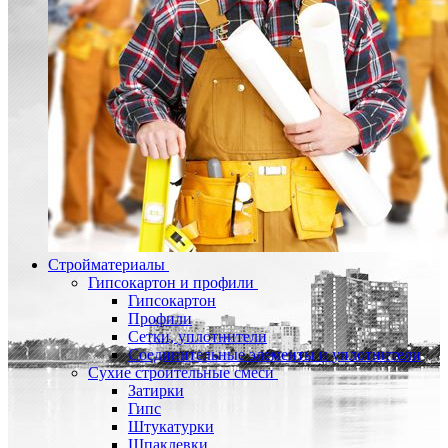
Стройматериалы
Гипсокартон и профили
Гипсокартон
Профили
Сетки, уплотнители
Соединительные элементы и уплотнители
Сухие строительные смеси
Затирки
Гипс
Штукатурки
Шпаклевки