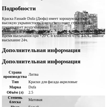
Подробности
Краска Fassade Dufa (Дюфа) имеет хорошую адгезию,
высокую укрывистость, слегка заполняет структуру, не
препятствует воздухообмену.
Стойкая к агрессивной среде.
Время высыхания при +20°C и влажности 65%: 4-6 ч., полное
высыхание 24ч.
Дополнительная информация
Дополнительная информация
Страна
Литва
производства
Тип
Краски для фасада акриловые
Марка
Dufa
Объём (л)
2.5
Степень
Матовая
блеска