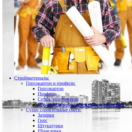
Стройматериалы
Гипсокартон и профили
Гипсокартон
Профили
Сетки, уплотнители
Соединительные элементы и уплотнители
Сухие строительные смеси
Затирки
Гипс
Штукатурки
Шпаклевки