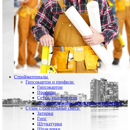
Стройматериалы
Гипсокартон и профили
Гипсокартон
Профили
Сетки, уплотнители
Соединительные элементы и уплотнители
Сухие строительные смеси
Затирки
Гипс
Штукатурки
Шпаклевки