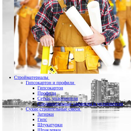
Стройматериалы
Гипсокартон и профили
Гипсокартон
Профили
Сетки, уплотнители
Соединительные элементы и уплотнители
Сухие строительные смеси
Затирки
Гипс
Штукатурки
Шпаклевки