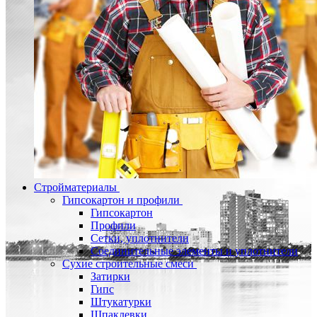
Стройматериалы
Гипсокартон и профили
Гипсокартон
Профили
Сетки, уплотнители
Соединительные элементы и уплотнители
Сухие строительные смеси
Затирки
Гипс
Штукатурки
Шпаклевки