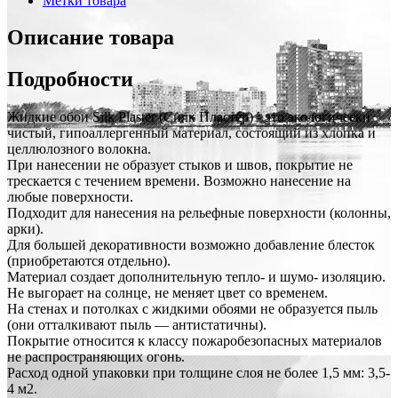
Метки товара
Описание товара
Подробности
Жидкие обои Silk Plaster (Силк Пластер) - это экологически
чистый, гипоаллергенный материал, состоящий из хлопка и
целлюлозного волокна.
При нанесении не образует стыков и швов, покрытие не
трескается с течением времени. Возможно нанесение на
любые поверхности.
Подходит для нанесения на рельефные поверхности (колонны,
арки).
Для большей декоративности возможно добавление блесток
(приобретаются отдельно).
Материал создает дополнительную тепло- и шумо- изоляцию.
Не выгорает на солнце, не меняет цвет со временем.
На стенах и потолках с жидкими обоями не образуется пыль
(они отталкивают пыль — антистатичны).
Покрытие относится к классу пожаробезопасных материалов
не распространяющих огонь.
Расход одной упаковки при толщине слоя не более 1,5 мм: 3,5-
4 м2.