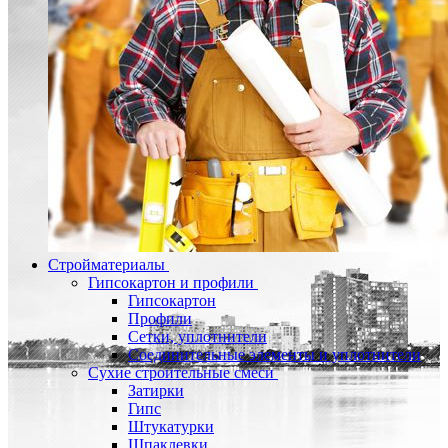
Стройматериалы
Гипсокартон и профили
Гипсокартон
Профили
Сетки, уплотнители
Соединительные элементы и уплотнители
Сухие строительные смеси
Затирки
Гипс
Штукатурки
Шпаклевки