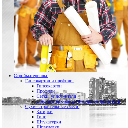
Стройматериалы
Гипсокартон и профили
Гипсокартон
Профили
Сетки, уплотнители
Соединительные элементы и уплотнители
Сухие строительные смеси
Затирки
Гипс
Штукатурки
Шпаклевки