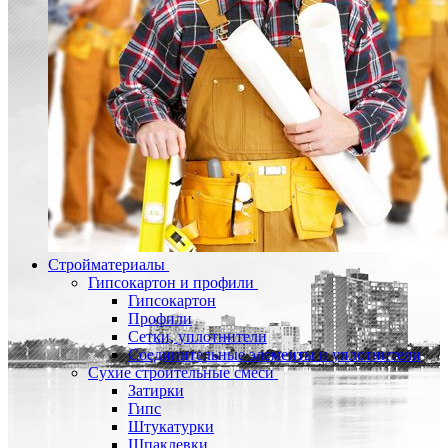
Стройматериалы
Гипсокартон и профили
Гипсокартон
Профили
Сетки, уплотнители
Соединительные элементы и уплотнители
Сухие строительные смеси
Затирки
Гипс
Штукатурки
Шпаклевки